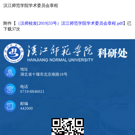
汉江师范学院学术委员会章程
附件【
（汉师校发[2019]33号）汉江师范学院学术委员会章程.pdf
】已
下载
37
次
地址
湖北省十堰市北京南路18号
电话
0719-8846021
邮编
442000